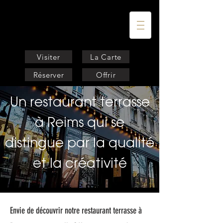
Visiter
La Carte
Réserver
Offrir
Un restaurant terrasse
à Reims qui se
distingue par la qualité
et la créativité
Envie de découvrir notre restaurant terrasse à