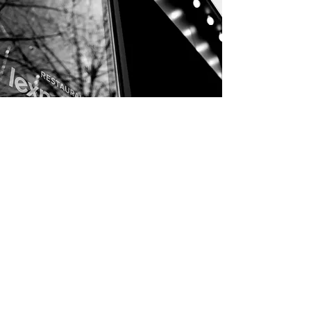
Profiter des beaux jours et des
produits locaux
Sur la terrasse de notre restaurant de la place
d’Erlon, la diversité règne : nous servons des
poke bowls, des pizzas cuites au feu de bois et
des viandes cuites à la braise, comme les ribs
de porc marinés ou le filet de bœuf. Chez Lex, il
s’agit de viandes locales et servies avec des